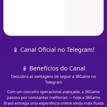
📱 Canal Oficial no Telegram!
📱 Benefícios do Canal
Descubra as vantagens de seguir a 36Game no
Telegram
Com um conceito operacional avançado, a 36Game
passou por constantes melhorias — hoje a 36Game
Brasil entrega uma experiência online ainda mais fluida