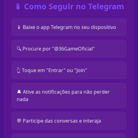
📱 Como Seguir no Telegram
📱 Baixe o app Telegram no seu dispositivo
🔍 Procure por "@36GameOficial"
👆 Toque em "Entrar" ou "Join"
🔔 Ative as notificações para não perder
nada
💬 Participe das conversas e interaja