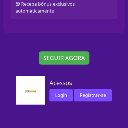
🎁 Receba bônus exclusivos
automaticamente
SEGUIR AGORA
Acessos
Login
Registrar-se