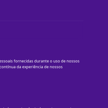
essoais fornecidas durante o uso de nossos
 contínua da experiência de nossos