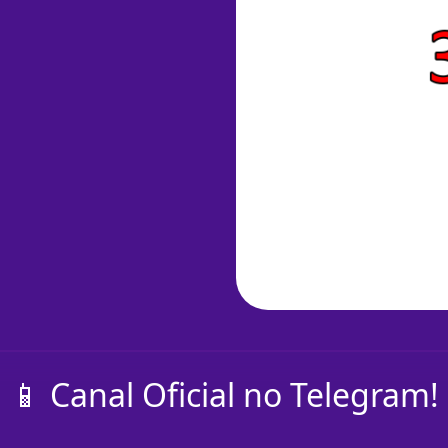
📱 Canal Oficial no Telegram!