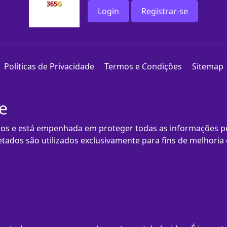
Login
Registrar-se
Políticas de Privacidade
Termos e Condições
Sitemap
de
rios e está empenhada em proteger todas as informações p
tados são utilizados exclusivamente para fins de melhoria