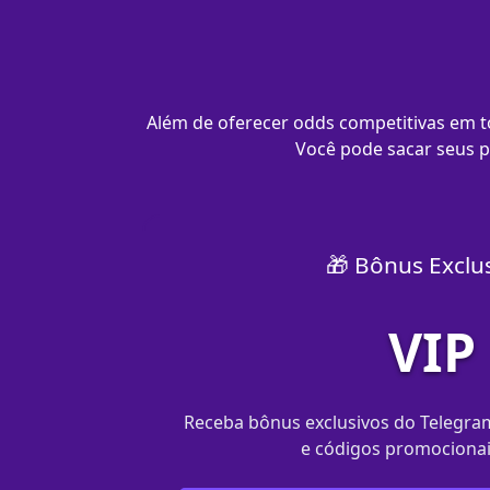
Além de oferecer odds competitivas em t
Você pode sacar seus 
🎁 Bônus Exclu
VIP
Receba bônus exclusivos do Telegra
e códigos promocionai