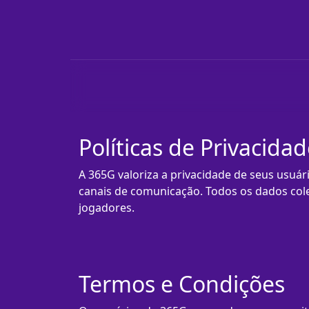
Políticas de Privacida
A 365G valoriza a privacidade de seus usuá
canais de comunicação. Todos os dados cole
jogadores.
Termos e Condições