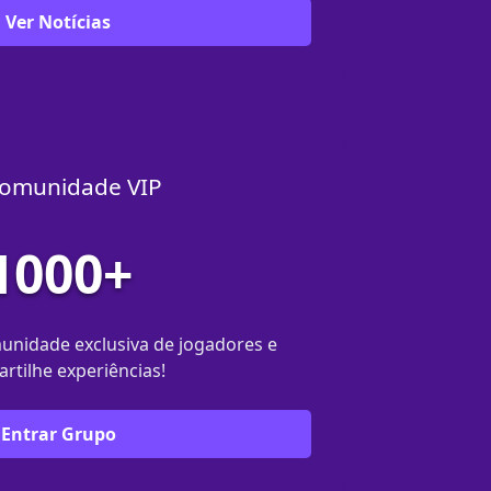
Ver Notícias
Comunidade VIP
1000+
unidade exclusiva de jogadores e
rtilhe experiências!
Entrar Grupo