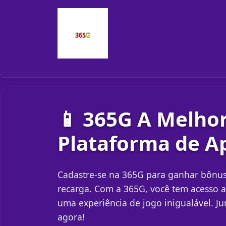
📱 365G A Melho
Plataforma de A
Cadastre-se na 365G para ganhar bônus
recarga. Com a 365G, você tem acesso a
uma experiência de jogo inigualável. J
agora!