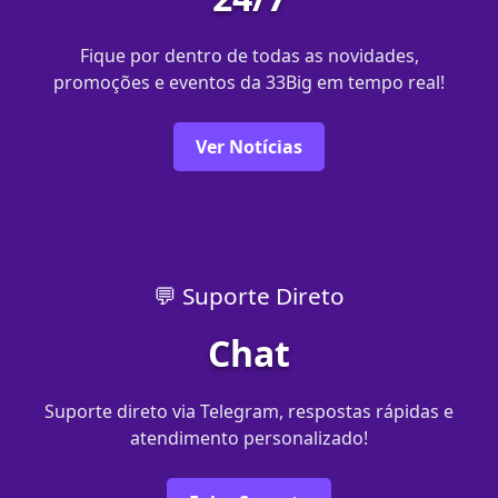
Fique por dentro de todas as novidades,
promoções e eventos da 33Big em tempo real!
Ver Notícias
💬 Suporte Direto
Chat
Suporte direto via Telegram, respostas rápidas e
atendimento personalizado!