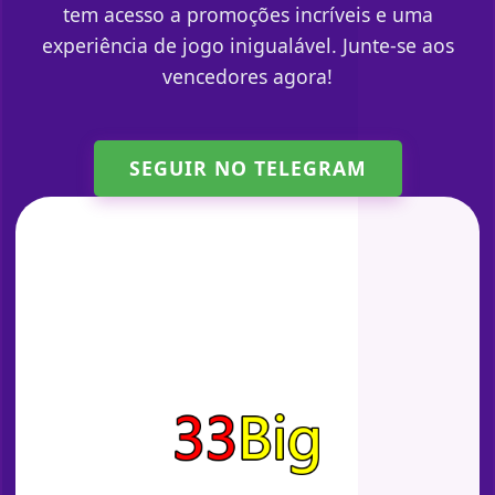
tem acesso a promoções incríveis e uma
experiência de jogo inigualável. Junte-se aos
vencedores agora!
SEGUIR NO TELEGRAM