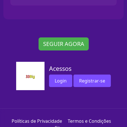
SEGUIR AGORA
Acessos
Login
Registrar-se
Políticas de Privacidade
Termos e Condições