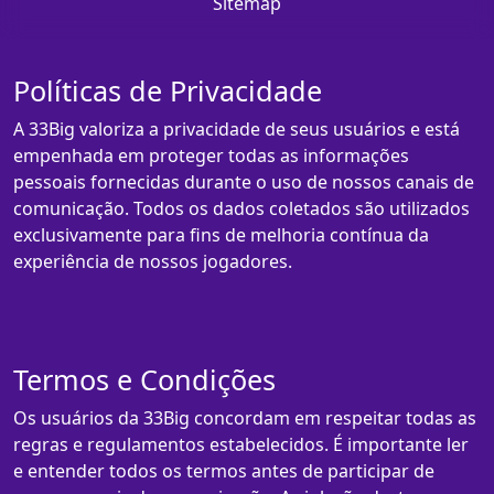
Sitemap
Políticas de Privacidade
A 33Big valoriza a privacidade de seus usuários e está
empenhada em proteger todas as informações
pessoais fornecidas durante o uso de nossos canais de
comunicação. Todos os dados coletados são utilizados
exclusivamente para fins de melhoria contínua da
experiência de nossos jogadores.
Termos e Condições
Os usuários da 33Big concordam em respeitar todas as
regras e regulamentos estabelecidos. É importante ler
e entender todos os termos antes de participar de