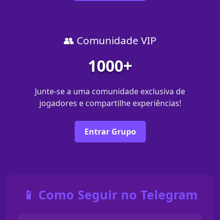
👥 Comunidade VIP
1000+
Junte-se a uma comunidade exclusiva de
jogadores e compartilhe experiências!
Entrar Grupo
📱 Como Seguir no Telegram