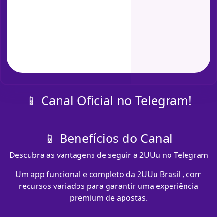
📱 Canal Oficial no Telegram!
📱 Benefícios do Canal
Descubra as vantagens de seguir a 2UUu no Telegram
Um app funcional e completo da 2UUu Brasil , com
recursos variados para garantir uma experiência
premium de apostas.