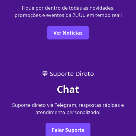
Fique por dentro de todas as novidades,
promoções e eventos da 2UUu em tempo real!
Ver Notícias
💬 Suporte Direto
Chat
Suporte direto via Telegram, respostas rápidas e
atendimento personalizado!
Falar Suporte