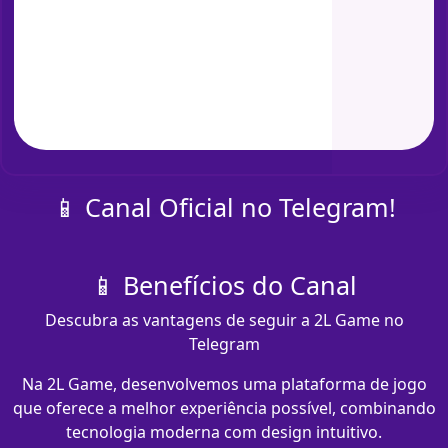
📱 Canal Oficial no Telegram!
📱 Benefícios do Canal
Descubra as vantagens de seguir a 2L Game no
Telegram
Na 2L Game, desenvolvemos uma plataforma de jogo
que oferece a melhor experiência possível, combinando
tecnologia moderna com design intuitivo.