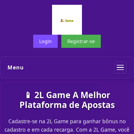
Login
Registrar-se
Menu
📱 2L Game A Melhor
Plataforma de Apostas
Cadastre-se na 2L Game para ganhar bônus no
cadastro e em cada recarga. Com a 2L Game, você