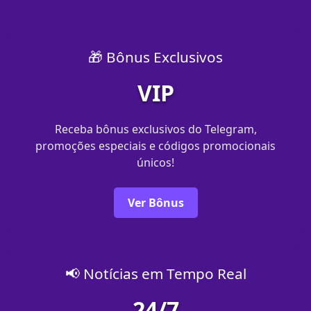
🎁 Bônus Exclusivos
VIP
Receba bônus exclusivos do Telegram,
promoções especiais e códigos promocionais
únicos!
Ver Bônus
📢 Notícias em Tempo Real
24/7