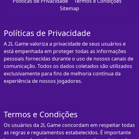
Políticas de Privacidade
Termos e Condições
Sitemap
Políticas de Privacidade
A 2L Game valoriza a privacidade de seus usuários e
está empenhada em proteger todas as informações
pessoais fornecidas durante o uso de nossos canais de
comunicação. Todos os dados coletados são utilizados
exclusivamente para fins de melhoria contínua da
experiência de nossos jogadores.
Termos e Condições
Os usuários da 2L Game concordam em respeitar todas
as regras e regulamentos estabelecidos. É importante