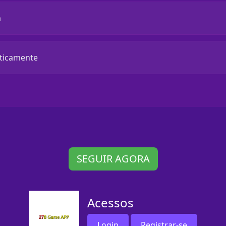
a
aticamente
SEGUIR AGORA
Acessos
Login
Registrar-se