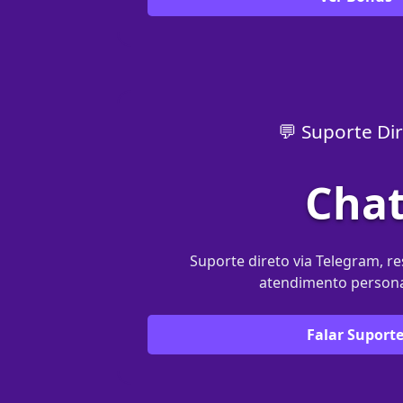
💬 Suporte Di
Cha
Suporte direto via Telegram, r
atendimento persona
Falar Suport