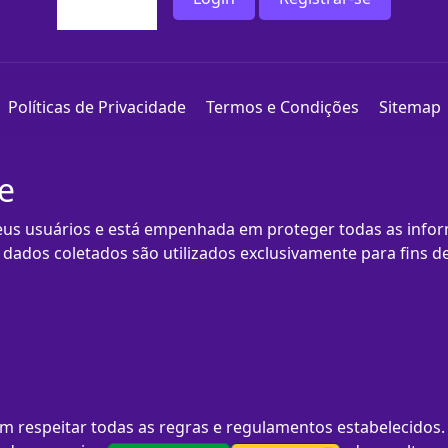
Políticas de Privacidade
Termos e Condições
Sitemap
de
seus usuários e está empenhada em proteger todas as info
dados coletados são utilizados exclusivamente para fins d
respeitar todas as regras e regulamentos estabelecidos. 