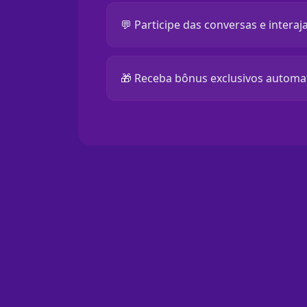
💬 Participe das conversas e interaj
🎁 Receba bônus exclusivos autom