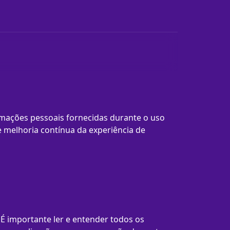
rmações pessoais fornecidas durante o uso
e melhoria contínua da experiência de
É importante ler e entender todos os