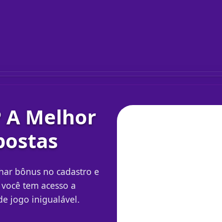
 A Melhor
postas
har bônus no cadastro e
você tem acesso a
e jogo inigualável.