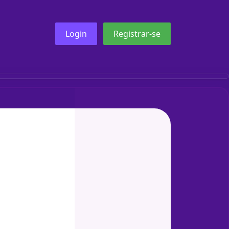
Login
Registrar-se