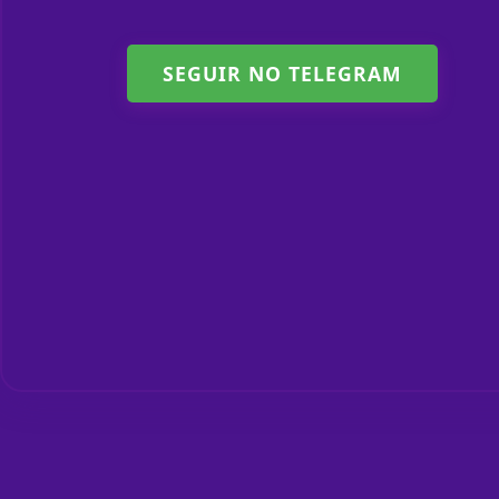
SEGUIR NO TELEGRAM