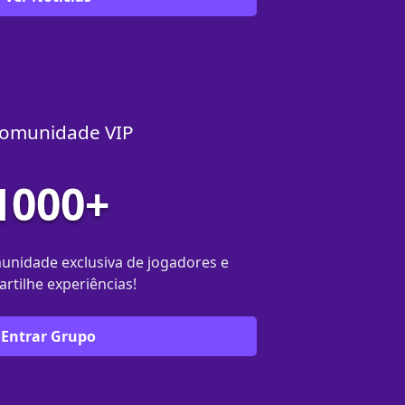
Comunidade VIP
1000+
unidade exclusiva de jogadores e
rtilhe experiências!
Entrar Grupo