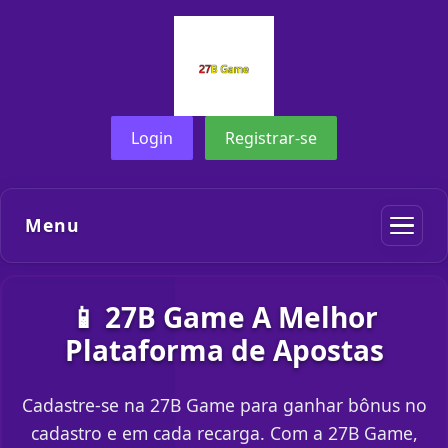
Login
Registrar-se
Menu
📱 27B Game A Melhor
Plataforma de Apostas
Cadastre-se na 27B Game para ganhar bônus no
cadastro e em cada recarga. Com a 27B Game,