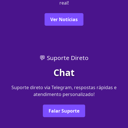
real!
Ver Notícias
💬 Suporte Direto
Chat
Suporte direto via Telegram, respostas rápidas e
atendimento personalizado!
Falar Suporte