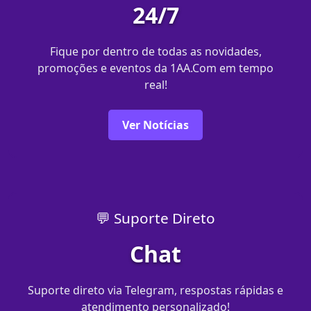
24/7
Fique por dentro de todas as novidades,
promoções e eventos da 1AA.Com em tempo
real!
Ver Notícias
💬 Suporte Direto
Chat
Suporte direto via Telegram, respostas rápidas e
atendimento personalizado!