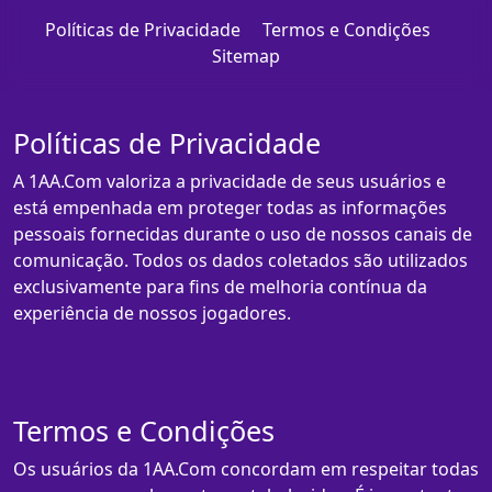
Políticas de Privacidade
Termos e Condições
Sitemap
Políticas de Privacidade
A 1AA.Com valoriza a privacidade de seus usuários e
está empenhada em proteger todas as informações
pessoais fornecidas durante o uso de nossos canais de
comunicação. Todos os dados coletados são utilizados
exclusivamente para fins de melhoria contínua da
experiência de nossos jogadores.
Termos e Condições
Os usuários da 1AA.Com concordam em respeitar todas