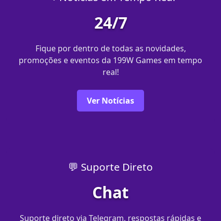
24/7
Fique por dentro de todas as novidades,
promoções e eventos da 199W Games em tempo
real!
Ver Notícias
💬 Suporte Direto
Chat
Suporte direto via Telegram, respostas rápidas e