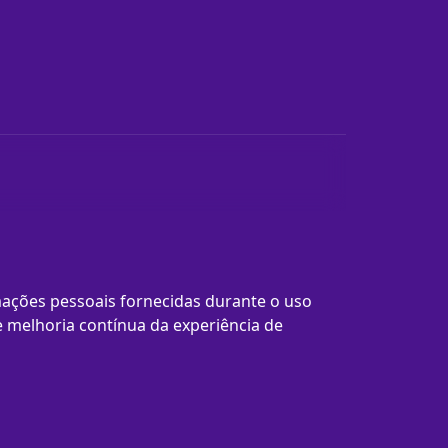
mações pessoais fornecidas durante o uso
e melhoria contínua da experiência de