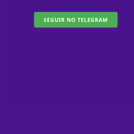
SEGUIR NO TELEGRAM