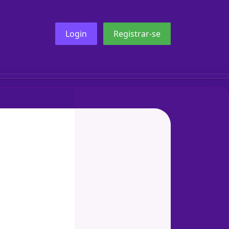
Login
Registrar-se