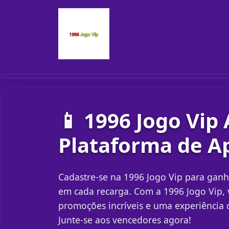
📱 1996 Jogo Vip
Plataforma de A
Cadastre-se na 1996 Jogo Vip para ganh
em cada recarga. Com a 1996 Jogo Vip, 
promoções incríveis e uma experiência d
Junte-se aos vencedores agora!