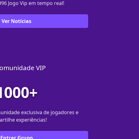
996 Jogo Vip em tempo real!
Ver Notícias
Comunidade VIP
1000+
unidade exclusiva de jogadores e
rtilhe experiências!
Entrar Grupo