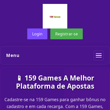
Login
Registrar-se
Menu
📱 159 Games A Melhor
Plataforma de Apostas
Cadastre-se na 159 Games para ganhar bônus no
cadastro e em cada recarga. Com a 159 Games,