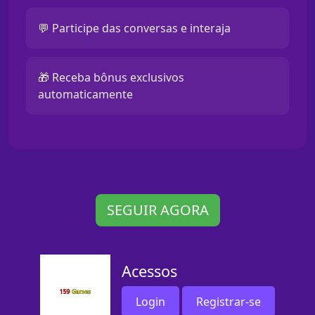
💬 Participe das conversas e interaja
🎁 Receba bônus exclusivos
automaticamente
SEGUIR AGORA
Acessos
Login
Registrar-se