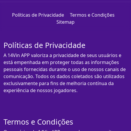
Políticas de Privacidade
Termos e Condições
Sitemap
Políticas de Privacidade
A 14Vin APP valoriza a privacidade de seus usuários e
está empenhada em proteger todas as informações
pessoais fornecidas durante o uso de nossos canais de
comunicação. Todos os dados coletados são utilizados
exclusivamente para fins de melhoria contínua da
experiência de nossos jogadores.
Termos e Condições