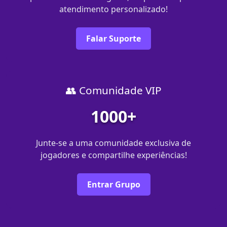
atendimento personalizado!
Falar Suporte
👥 Comunidade VIP
1000+
Junte-se a uma comunidade exclusiva de
jogadores e compartilhe experiências!
Entrar Grupo