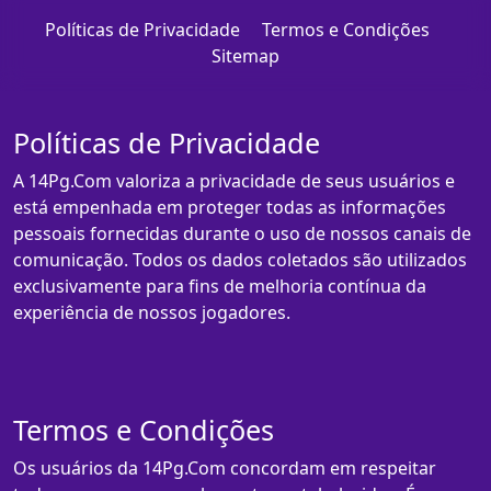
Políticas de Privacidade
Termos e Condições
Sitemap
Políticas de Privacidade
A 14Pg.Com valoriza a privacidade de seus usuários e
está empenhada em proteger todas as informações
pessoais fornecidas durante o uso de nossos canais de
comunicação. Todos os dados coletados são utilizados
exclusivamente para fins de melhoria contínua da
experiência de nossos jogadores.
Termos e Condições
Os usuários da 14Pg.Com concordam em respeitar