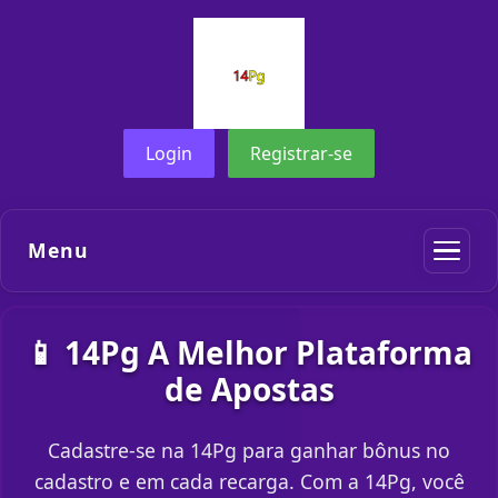
Login
Registrar-se
Menu
📱 14Pg A Melhor Plataforma
de Apostas
Cadastre-se na 14Pg para ganhar bônus no
cadastro e em cada recarga. Com a 14Pg, você