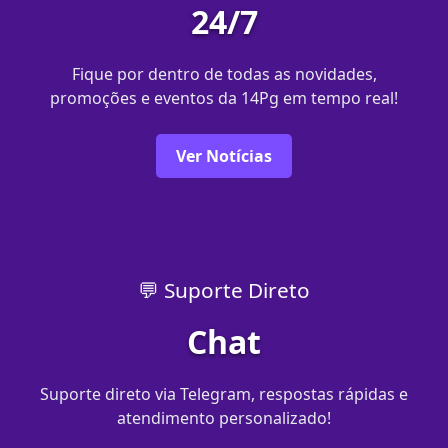
24/7
Fique por dentro de todas as novidades,
promoções e eventos da 14Pg em tempo real!
Ver Notícias
💬 Suporte Direto
Chat
Suporte direto via Telegram, respostas rápidas e
atendimento personalizado!