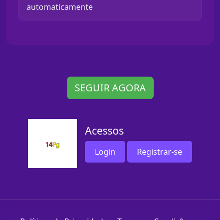
automaticamente
SEGUIR AGORA
Acessos
Login
Registrar-se