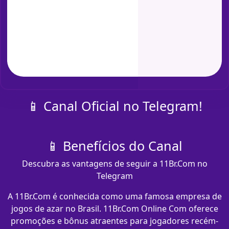
📱 Canal Oficial no Telegram!
📱 Benefícios do Canal
Descubra as vantagens de seguir a 11Br.Com no
Telegram
A 11Br.Com é conhecida como uma famosa empresa de
jogos de azar no Brasil. 11Br.Com Online Com oferece
promoções e bônus atraentes para jogadores recém-