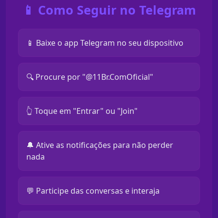
📱 Como Seguir no Telegram
📱 Baixe o app Telegram no seu dispositivo
🔍 Procure por "@11Br.ComOficial"
👆 Toque em "Entrar" ou "Join"
🔔 Ative as notificações para não perder
nada
💬 Participe das conversas e interaja