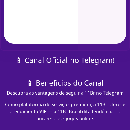
📱 Canal Oficial no Telegram!
📱 Benefícios do Canal
Descubra as vantagens de seguir a 11Br no Telegram
Como plataforma de serviços premium, a 11Br oferece
atendimento VIP — a 11Br Brasil dita tendência no
universo dos jogos online.