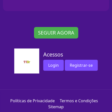
SEGUIR AGORA
Acessos
Login
Registrar-se
Políticas de Privacidade
Termos e Condições
Sitemap