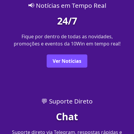
📢 Notícias em Tempo Real
24/7
Fique por dentro de todas as novidades,
promoções e eventos da 10Win em tempo real!
Ver Notícias
💬 Suporte Direto
Chat
Suporte direto via Telegram, respostas rápidas e