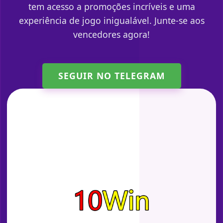
tem acesso a promoções incríveis e uma
experiência de jogo inigualável. Junte-se aos
vencedores agora!
SEGUIR NO TELEGRAM