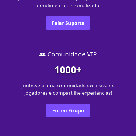
atendimento personalizado!
Falar Suporte
👥 Comunidade VIP
1000+
Junte-se a uma comunidade exclusiva de
jogadores e compartilhe experiências!
Entrar Grupo