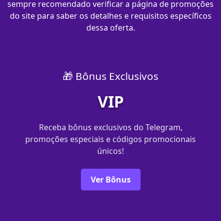
sempre recomendado verificar a página de promoções
do site para saber os detalhes e requisitos específicos
dessa oferta.
🎁 Bônus Exclusivos
VIP
Receba bônus exclusivos do Telegram,
promoções especiais e códigos promocionais
únicos!
Ver Bônus